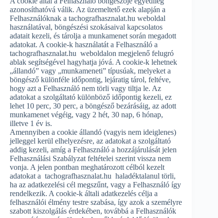
A cookie által a Felhasználó böngészője egyedileg
azonosíthatóvá válik. Az üzemeltető ezek alapján a
Felhasználóknak a tachografhasznalat.hu weboldal
használatával, böngészési szokásaival kapcsolatos
adatait kezeli, és tárolja a munkamenet során megadott
adatokat. A cookie-k használatát a Felhasználó a
tachografhasznalat.hu weboldalon megjelenő felugró
ablak segítségével hagyhatja jóvá. A cookie-k lehetnek
„állandó” vagy „munkameneti” típusúak, melyeket a
böngésző különféle időpontig, lejáratig tárol, feltéve,
hogy azt a Felhasználó nem törli vagy tiltja le. Az
adatokat a szolgáltató különböző időpontig kezeli, ez
lehet 10 perc, 30 perc, a böngésző bezárásáig, az adott
munkamenet végéig, vagy 2 hét, 30 nap, 6 hónap,
illetve 1 év is.
Amennyiben a cookie állandó (vagyis nem ideiglenes)
jelleggel kerül elhelyezésre, az adatokat a szolgáltató
addig kezeli, amíg a Felhasználó a hozzájárulását jelen
Felhasználási Szabályzat feltételei szerint vissza nem
vonja. A jelen pontban meghatározott célból kezelt
adatokat a tachografhasznalat.hu haladéktalanul törli,
ha az adatkezelési cél megszűnt, vagy a Felhasználó így
rendelkezik. A cookie-k általi adatkezelés célja a
felhasználói élmény testre szabása, így azok a személyre
szabott kiszolgálás érdekében, továbbá a Felhasználók