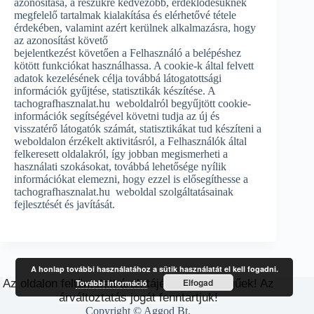
azonosítása, a részükre kedvezőbb, érdeklődésüknek
megfelelő tartalmak kialakítása és elérhetővé tétele
érdekében, valamint azért kerülnek alkalmazásra, hogy
az azonosítást követő
bejelentkezést követően a Felhasználó a belépéshez
kötött funkciókat használhassa. A cookie-k által felvett
adatok kezelésének célja továbbá látogatottsági
információk gyűjtése, statisztikák készítése. A
tachografhasznalat.hu weboldalról begyűjtött cookie-
információk segítségével követni tudja az új és
visszatérő látogatók számát, statisztikákat tud készíteni a
weboldalon érzékelt aktivitásról, a Felhasználók által
felkeresett oldalakról, így jobban megismerheti a
használati szokásokat, továbbá lehetősége nyílik
információkat elemezni, hogy ezzel is elősegíthesse a
tachografhasznalat.hu weboldal szolgáltatásainak
fejlesztését és javítását.
A honlap további használatához a sütik használatát el kell fogadni.
Elfogad
Az oldalon feltüntetett árak tájékoztató jellegűek! Az
További információ
árváltoztatás jogát fenntartjuk!
Copyright © Aggod Bt.