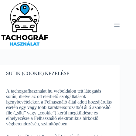
Skip
to
content
SÜTIK (COOKIE) KEZELÉSE
A tachografhasznalat.hu weboldalon tett látogatás
során, illetve az ott elérhető szolgáltatások
igénybevételekor, a Felhasználó által adott hozzájárulás
esetén egy vagy több karaktersorozatból álló azonosító
file („süti” vagy „cookie”) kerül megküldésre és
elhelyezésre a Felhasználó elektronikus hírközlő
végberendezésén, számítógépén.