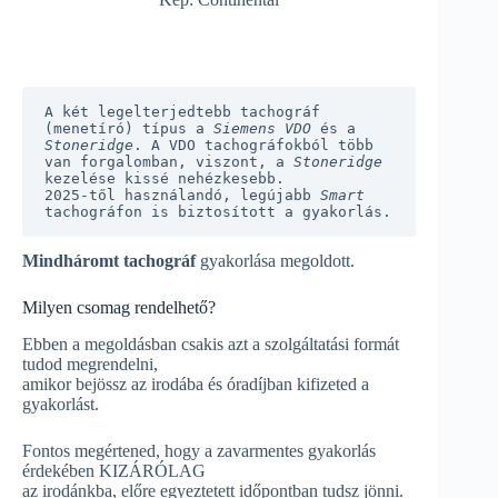
A két legelterjedtebb tachográf 
(menetíró) típus a 
Siemens VDO
 és a 
Stoneridge
. A VDO tachográfokból több 
van forgalomban, viszont, a 
Stoneridge
kezelése kissé nehézkesebb.

2025-től használandó, legújabb 
Smart 
tachográfon is biztosított a gyakorlás.
Mindháromt tachográf
gyakorlása megoldott.
Milyen csomag rendelhető?
Ebben a megoldásban csakis azt a szolgáltatási formát
tudod megrendelni,
amikor bejössz az irodába és óradíjban kifizeted a
gyakorlást.
Fontos megértened, hogy a zavarmentes gyakorlás
érdekében KIZÁRÓLAG
az irodánkba, előre egyeztetett időpontban tudsz jönni.