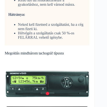
Kellő idő áll rendelkezésedre a
gyakorláshoz, nem kell várnod másra.
Hátránya:
Neked kell fizetned a szolgáltatást, ha a cég
nem fizeti ki.
Hétvégén a szolgáltatás csak 50 %-os
FELÁRRAL vehető igénybe.
Megoldás mindhárom tachográf típusra