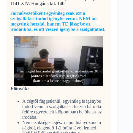
1141 XIV. Hungária krt. 140.
Járművezetőként egyénileg csak ezt a
szolgáltatást tudod igénybe venni. NEM mi
megyünk hozzád, hanem TE jössz be az
irodánkba, és ott veszed igénybe a szolgáltatást.
Tachográf használat gyakorlása az irodánkban 30
pontos ellenőrző lista segítségével
(kattints a képre a nagyításhoz)!
Előnyök:
A cégtől függetlenül, egyénileg is igénybe
tudod venni a szolgáltatást, hiszen bármikor
(előre egyeztetett időpontban) bejöhetsz az
irodába.
Nem szükséges egész napot hiányoznod a
cégből, elegendő 1-2 órára távol lenned.