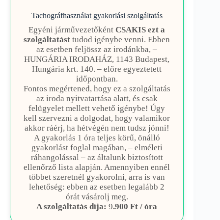
Tachográfhasználat gyakorlási szolgáltatás
Egyéni járművezetőként
CSAKIS ezt a
szolgáltatást
tudod igénybe venni. Ebben
az esetben feljössz az irodánkba, –
HUNGÁRIA IRODAHÁZ, 1143 Budapest,
Hungária krt. 140. – előre egyeztetett
időpontban.
Fontos megértened, hogy ez a szolgáltatás
az iroda nyitvatartása alatt, és csak
felügyelet mellett vehető igénybe! Úgy
kell szervezni a dolgodat, hogy valamikor
akkor ráérj, ha hétvégén nem tudsz jönni!
A gyakorlás 1 óra teljes körű, önálló
gyakorlást foglal magában, – elméleti
ráhangolással – az általunk biztosított
ellenőrző lista alapján. Amennyiben ennél
többet szeretnél gyakorolni, arra is van
lehetőség: ebben az esetben legalább 2
órát vásárolj meg.
A szolgáltatás díja:
9
.900 Ft / óra