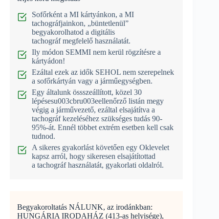
Sofőrként a MI kártyánkon, a MI
tachográfjainkon, „büntetlenül”
begyakorolhatod a digitális
tachográf megfelelő használatát.
Ily módon SEMMI nem kerül rögzítésre a
kártyádon!
Ezáltal ezek az idők SEHOL nem szerepelnek
a sofőrkártyán vagy a járműegységben.
Egy általunk össszeállított, közel 30
lépésesu003cbru003eellenőrző listán megy
végig a járművezető, ezáltal elsajátítva a
tachográf kezeléséhez szükséges tudás 90-
95%-át. Ennél többet extrém esetben kell csak
tudnod.
A sikeres gyakorlást követően egy Oklevelet
kapsz arról, hogy sikeresen elsajátítottad
a tachográf használatát, gyakorlati oldalról.
Begyakoroltatás NÁLUNK, az irodánkban:
HUNGÁRIA IRODAHÁZ (413-as helyisége),