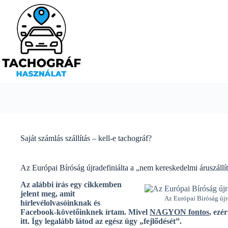
Skip
to
content
Saját számlás szállítás – kell-e tachográf?
Az Európai Bíróság újradefiniálta a „nem kereskedelmi áruszáll
Az alábbi írás egy cikkemben
jelent meg, amit
Az Európai Bíróság újr
hírlevélolvasóinknak és
Facebook-követőinknek írtam. Mivel
NAGYON fontos
, ezé
itt. Így legalább látod az egész ügy „fejlődését”.