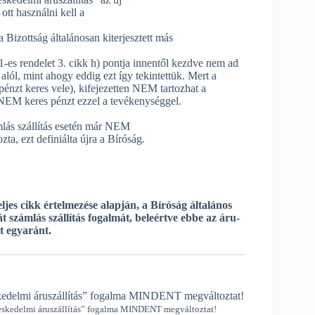
ott használni kell a
 Bizottság általánosan kiterjesztett más
1-es rendelet 3. cikk h) pontja innentől kezdve nem ad
alól, mint ahogy eddig ezt így tekintettük. Mert a
énzt keres vele), kifejezetten NEM tartozhat a
NEM keres pénzt ezzel a tevékenységgel.
ámlás szállítás esetén már NEM
a, ezt definiálta újra a Bíróság.
eljes cikk értelmezése alapján, a Bíróság általános
 számlás szállítás fogalmát, beleértve ebbe az áru-
t egyaránt.
eskedelmi áruszállítás” fogalma MINDENT megváltoztat!