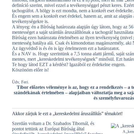
definíció szerint, mivel ezzel a tevékenységgel pénzt keres. Ezért 
tachográfot. A hölgy is ezt mondta, nem a konkrét eset érdekelte.
És engem sem a konkrét eset érdekel, hanem az, amit az alapján a
tevékenységekre is.
A lényeg: én a Bíróság határozata alapján úgy látom, hogy az 56
mentességet a saját számlás áruszállítónak a tachográf használata 
Bíróság ezen határozata értelmében az ilyen tevékenység (mivel p
mentesség hatálya alá. Csak és kimondottan magánszemély, aki 
Az ügyvédnő is és én is így értelmezem ezt a határozatot.
És a NAV is. Hogy szerintünk a 7,5 tonna alatti jármű, saját sz
mentes, mert „kereskedelmi tevékenységnek” minősül. Ezt határozt
Te hogy látod EZT a kérdést? Igazából ez érdekelne engem.
Köszönöm előre is!
Üdv, Feri.
Tibor előzetes véleménye is az, hogy ez a rendelkezés – a t
szándékának értelmében – alapjaiban változtatja meg a saját
és személyfuvarozás
Akkor zárjuk le ezt a „kereskedelmi áruszállítás” témakört!
Szerdán voltam a Dr. Szabados Tibornál, és
pontot tettünk az Európai Bíróság által
A „ker