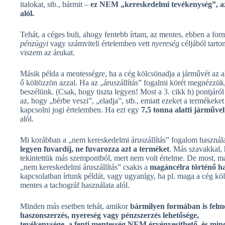
italokat, stb., bármit –
ez NEM „kereskedelmi tevékenység”, aza
alól.
Tehát, a céges buli, ahogy fentebb írtam, az mentes, ebben a fo
pénzügyi
vagy számviteli értelemben vett
nyereség
céljából tart
viszem az árukat.
Másik példa a mentességre, ha a cég kölcsönadja a járművét az 
ő költözzön azzal. Ha az „áruszállítás” fogalmi körét megnézzük
beszélünk. (Csak, hogy tiszta legyen! Most a 3. cikk h) pontjáról
az, hogy „bérbe veszi”, „eladja”, stb., emiatt ezeket a termékeke
kapcsolni jogi értelemben. Ha ezt egy
7,5 tonna alatti járművel
alól.
Mi korábban a „nem kereskedelmi áruszállítás” fogalom használa
legyen fuvardíj, ne fuvarozza azt a terméket
. Más szavakkal, 
tekintettük más szempontból, mert nem volt értelme. De most, má
„nem kereskedelmi áruszállítás” csakis a
magáncélra történő has
kapcsolatban írtunk példát, vagy ugyanígy, ha pl. maga a cég költö
mentes a tachográf használata alól.
Minden más esetben tehát, amikor
bármilyen formában is felm
haszonszerzés, nyereség vagy pénzszerzés lehetősége,
tevékenysége, a fenti mentesség NEM érvényesíthető, és min