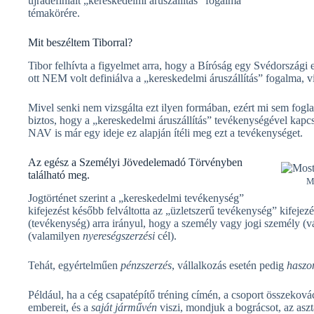
újradefiniált „kereskedelmi áruszállítás” fogalma
témakörére.
Mit beszéltem Tiborral?
Tibor felhívta a figyelmet arra, hogy a Bíróság egy Svédországi es
ott NEM volt definiálva a „kereskedelmi áruszállítás” fogalma, v
Mivel senki nem vizsgálta ezt ilyen formában, ezért mi sem fogl
biztos, hogy a „kereskedelmi áruszállítás” tevékenységével kapc
NAV is már egy ideje ez alapján ítéli meg ezt a tevékenységet.
Az egész a Személyi Jövedelemadó Törvényben
található meg.
M
Jogtörténet szerint a „kereskedelmi tevékenység”
kifejezést később felváltotta az „üzletszerű tevékenység” kifejezés
(tevékenység) arra irányul, hogy a személy vagy jogi személy (v
(valamilyen
nyereségszerzési
cél).
Tehát, egyértelműen
pénzszerzés
, vállalkozás esetén pedig
haszo
Például, ha a cég csapatépítő tréning címén, a csoport összeková
embereit, és a
saját járművén
viszi, mondjuk a bográcsot, az aszt