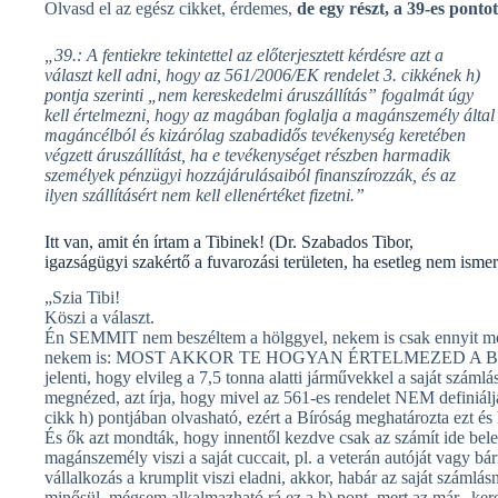
Olvasd el az egész cikket, érdemes,
de egy részt, a 39-es pontot
„39.: A fentiekre tekintettel az előterjesztett kérdésre azt a
választ kell adni, hogy az 561/2006/EK rendelet 3. cikkének h)
pontja szerinti „nem kereskedelmi áruszállítás” fogalmát úgy
kell értelmezni, hogy az magában foglalja a magánszemély által
magáncélból és kizárólag szabadidős tevékenység keretében
végzett áruszállítást, ha e tevékenységet részben harmadik
személyek pénzügyi hozzájárulásaiból finanszírozzák, és az
ilyen szállításért nem kell ellenértéket fizetni.”
Itt van, amit én írtam a Tibinek! (Dr. Szabados Tibor,
igazságügyi szakértő a fuvarozási területen, ha esetleg nem ismer
„Szia Tibi!
Köszi a választ.
Én SEMMIT nem beszéltem a hölggyel, nekem is csak ennyit mond
nekem is: MOST AKKOR TE HOGYAN ÉRTELMEZED A BÍRÓ
jelenti, hogy elvileg a 7,5 tonna alatti járművekkel a saját számlás
megnézed, azt írja, hogy mivel az 561-es rendelet NEM definiálj
cikk h) pontjában olvasható, ezért a Bíróság meghatározta ezt és 
És ők azt mondták, hogy innentől kezdve csak az számít ide bele, 
magánszemély viszi a saját cuccait, pl. a veterán autóját vagy bá
vállalkozás a krumplit viszi eladni, akkor, habár az saját számlás
minősül, mégsem alkalmazható rá ez a h) pont, mert az már „kere