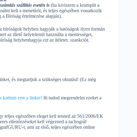
számlás szállítás esetén is
(ha kiviszem a krumplit a
nálni kell a menetírót, és teljes egészében vonatkozik
 a Bíróság értelmezése alapján).
 a bíróságok helyben hagyják a hatóságok ilyen formán
mert az illető helytelenül használta a mentességet,
 bíróság helybenhagyja ezt az ítéletet, szankciót.
ket, és megtartjuk a szükséges oktatást! (Ez még
 kattints erre a linkre!
Itt tudod megrendelni ezeket a
így teljes egészében eleget kell tenned az 561/2006/EK
s ellenőrzéseket kell végezned a tachográf
grafGURU-t, ami az első, teljes egészében online