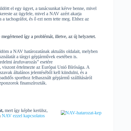
dött el egy ügyet, a tanácsunkat kérve benne, mivel
kereste az ügyfele, mivel a NAV azért akarja
na a tachográfot, és ő ezt nem tette meg. Ehhez az
egértened így a problémát, illetve, az új helyzetet.
üldöm a NAV határozatának aktuális oldalait, melyben
sználatát a tárgyi gépjárművek esetében is.
edelmi árufuvarozás” esetére
, viszont értelmezte az Európai Unió Bírósága. A
zavak általános jelentéséből kell kiindulni, és a
badidős sporthoz felhasznált gépjármű szállításáról
 szponzorok finanszírozták.
t,
mert így képbe kerülsz,
a
NAV ezzel kapcsolatos