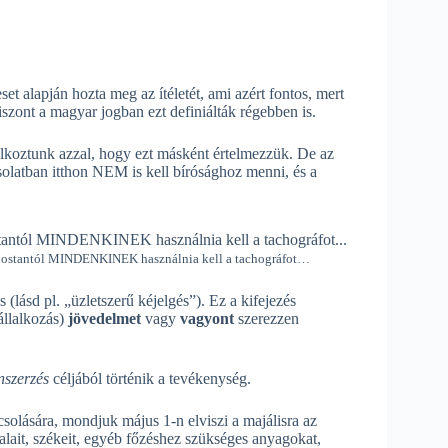
et alapján hozta meg az ítéletét, ami azért fontos, mert
iszont a magyar jogban ezt definiálták régebben is.
alkoztunk azzal, hogy ezt másként értelmezzük. De az
solatban itthon NEM is kell bírósághoz menni, és a
ostantól MINDENKINEK használnia kell a tachográfot…
 (lásd pl. „üzletszerű kéjelgés”). Ez a kifejezés
állalkozás)
jövedelmet
vagy
vagyont
szerezzen
nszerzés
céljából történik a tevékenység.
csolására, mondjuk május 1-n elviszi a majálisra az
alait, székeit, egyéb főzéshez szükséges anyagokat,