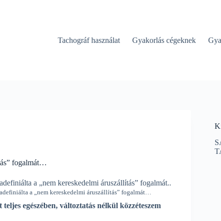
Tachográf használat
Gyakorlás cégeknek
Gya
K
S
T
ítás” fogalmát…
adefiniálta a „nem kereskedelmi áruszállítás” fogalmát…
rt teljes egészében, változtatás nélkül közzéteszem