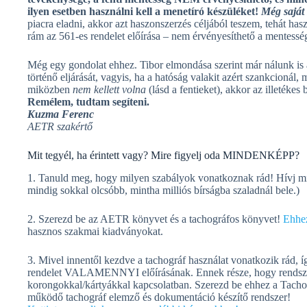
ilyen esetben használni kell a menetíró készüléket!
Még saját 
piacra eladni, akkor azt haszonszerzés céljából teszem, tehát hasz
rám az 561-es rendelet előírása – nem érvényesíthető a mentesség
Még egy gondolat ehhez. Tibor elmondása szerint már nálunk is
történő eljárását, vagyis, ha a hatóság valakit azért szankcionál, 
miközben
nem kellett volna
(lásd a fentieket), akkor az illetékes
Remélem, tudtam segíteni.
Kuzma Ferenc
AETR szakértő
Mit tegyél, ha érintett vagy? Mire figyelj oda MINDENKÉPP?
1. Tanuld meg, hogy milyen szabályok vonatkoznak rád! Hívj min
mindig sokkal olcsóbb, mintha milliós bírságba szaladnál bele.)
2. Szerezd be az AETR könyvet és a tachográfos könyvet!
Ehhez
hasznos szakmai kiadványokat.
3. Mivel innentől kezdve a tachográf használat vonatkozik rád, 
rendelet VALAMENNYI előírásának. Ennek része, hogy rendszere
korongokkal/kártyákkal kapcsolatban. Szerezd be ehhez a Tacho
működő tachográf elemző és dokumentáció készítő rendszer!