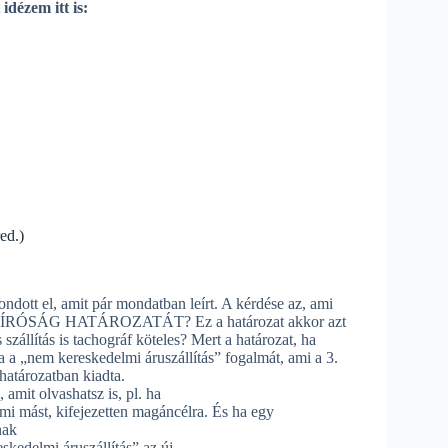
 idézem itt is:
ed.)
ott el, amit pár mondatban leírt. A kérdése az, ami
SÁG HATÁROZATÁT? Ez a határozat akkor azt
 szállítás is tachográf köteles? Mert a határozat, ha
a a „nem kereskedelmi áruszállítás” fogalmát, ami a 3.
határozatban kiadta.
amit olvashatsz is, pl. ha
rmi mást, kifejezetten magáncélra. És ha egy
nak
skedelmi áruszállítás” az új