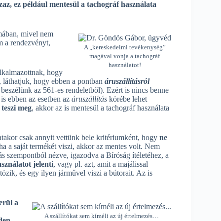
z, ez például mentesül a tachográf használata
rmában, mivel nem
om a rendezvényt,
A „kereskedelmi tevékenység”
magával vonja a tachográf
használatot!
alkalmazottnak, hogy
, láthatjuk, hogy ebben a pontban
áruszállításról
 beszélünk az 561-es rendeletből). Ezért is nincs benne
t is ebben az esetben az
áruszállítás
körébe lehet
 teszi meg
, akkor az is mentesül a tachográf használata
takor csak annyit vettünk bele kritériumként, hogy
ne
ha a saját termékét viszi, akkor az mentes volt. Nem
s szempontból nézve, igazodva a Bíróság ítéletéhez, a
ználatot jelenti
, vagy pl. azt, amit a majálissal
zik, és egy ilyen járművel viszi a bútorait. Az is
erül a
A szállítókat sem kíméli az új értelmezés…
den