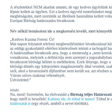
A részletekkel NEM akarlak untatni, de egy kedves ügyfelünk kül
lépnie kellett az ügyben. Ezt a kedves ügyvéd ismerősünket meg
megbírságolni, mert szerintük az illetőnek használnia kellett vol
Európai Bíróság határozatára hivatkozott.
Név nélkül bemásolom ide a megkeresési levelét, mert könnyebb m
„Kedves Kuzma Ferenc Úr!
Mai napon folytatott telefoni megbeszélésünkre hivatkozással k
az eddigi gyakorlattól eltérően kötelezőnek tekinti a tachográf ha
A határozatban hivatkozik arra, hogy a mentesség a „nem keresk
vonatkozna, melynek a definíciója nem szerepel a jogszabályban
hivatkozott bírósági ítéletet is mellékelem. Ezek lényege, hogy a s
bírósági döntés egy kifejezetten magánszemély által vezetett, sza
szól, ahol a fuvarozásért díjfizetésre nem került sor, azt részben
Várom szíves szakmai véleményét.
Üdvözlettel:”
feladó
Na, most! Szeretném, ha elolvasnád a
Bíróság teljes Határozatá
hogy miről is beszélek!
Kattints ide, és töltsd le innen!
Töltsd le 
határozatát is
(egy részét, amiből a nevet töröltük).