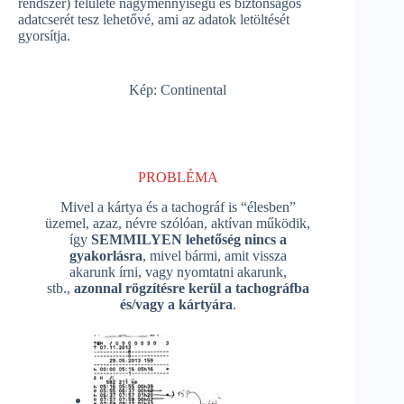
rendszer) felülete nagymennyiségű és biztonságos
adatcserét tesz lehetővé, ami az adatok letöltését
gyorsítja.
Kép: Continental
PROBLÉMA
Mivel a kártya és a tachográf is “élesben”
üzemel, azaz, névre szólóan, aktívan működik,
így
SEMMILYEN lehetőség nincs a
gyakorlásra
, mivel bármi, amit vissza
akarunk írni, vagy nyomtatni akarunk,
stb.,
azonnal rögzítésre kerül a tachográfba
és/vagy a kártyára
.