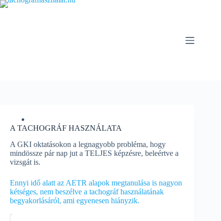
Skip
to
content
A TACHOGRÁF HASZNÁLATA
A GKI oktatásokon a legnagyobb probléma, hogy
mindössze pár nap jut a TELJES képzésre, beleértve a
vizsgát is.
Ennyi idő alatt az AETR alapok megtanulása is nagyon
kétséges, nem beszélve a tachográf használatának
begyakorlásáról, ami egyenesen hiányzik.