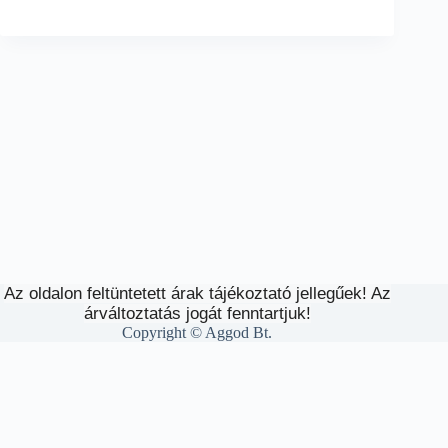
Az oldalon feltüntetett árak tájékoztató jellegűek! Az
árváltoztatás jogát fenntartjuk!
Copyright © Aggod Bt.
A honlap további használatához a sütik használatát el kell fogadni.
További információ
Elfogad
A süti beállítások ennél a honlapnál engedélyezett a legjobb
felhasználói élmény érdekében. Amennyiben a beállítás változtatása
nélkül kerül sor a honlap használatára, vagy az "Elfogadás" gombra