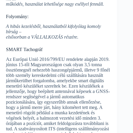
működés, használat lehetősége nagy eséllyel fennáll.
Folyomány:
A hibás kezelésből, használatból kifolyólag komoly
bírság –
elsősorban a VÁLLALKOZÁS részére.
SMART Tachográf
Az Európai Unió 2016/799/EU rendelete alapján 2019.
június 15-től Magyarországon csak olyan 3,5 tonna
össztömegnél nehezebb haszongépjármű, illetve 9 főnél
több személy kereskedelmi célú szállítására használt
járműkerülhet forgalomba, amelyekbe smart digitális
menetíró készüléket szereltek be. Ezen készülékek a
jellemzője, hogy beépített antennával képesek a GNSS-
rendszer segítségével a jármű automatikus
pozicionálására, így egyszerűbb annak ellenőrzése,
hogy a jármű merre járt, hány kilométert tett meg. A
menetíró rögzíti például a munka kezdetének és
végének helyét, a halmozott vezetési idő minden 3.
órájában a pozíciót, amiket feldolgozásra továbbítani is
tud. A szabványosított ITS (intelligens szállítmányozási