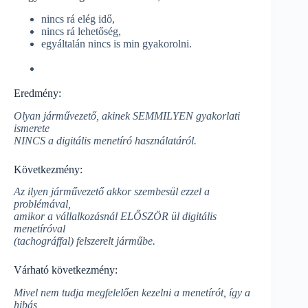
nincs rá elég idő,
nincs rá lehetőség,
egyáltalán nincs is min gyakorolni.
Eredmény:
Olyan járművezető, akinek SEMMILYEN gyakorlati
ismerete
NINCS a digitális menetíró használatáról.
Következmény:
Az ilyen járművezető akkor szembesül ezzel a
problémával,
amikor a vállalkozásnál ELŐSZÖR ül digitális
menetíróval
(tachográffal) felszerelt járműbe.
Várható következmény:
Mivel nem tudja megfelelően kezelni a menetírót, így a
hibás